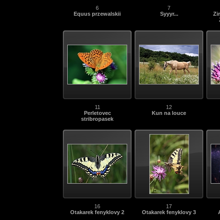
6
7
Equus przewalskii
Syyyr...
Zi
11
12
Perletovec
Kun na louce
stribropasek
16
17
Otakarek fenyklovy 2
Otakarek fenyklovy 3