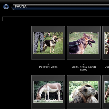
FAUNA
1
2
Policejni vlcak
Vlcak, hriste Tatran
Jes
Satov